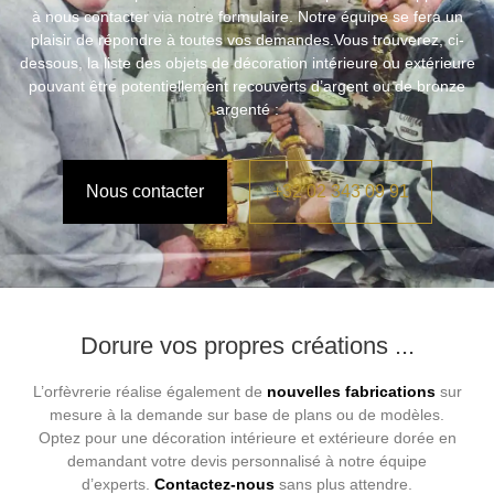
à nous contacter via notre formulaire. Notre équipe se fera un
plaisir de répondre à toutes vos demandes.Vous trouverez, ci-
dessous, la liste des objets de décoration intérieure ou extérieure
pouvant être potentiellement recouverts d’argent ou de bronze
argenté :
Nous contacter
+32 02 343 09 91
Dorure vos propres créations ...
L’orfèvrerie réalise également de
nouvelles fabrications
sur
mesure à la demande sur base de plans ou de modèles.
Optez pour une décoration intérieure et extérieure dorée en
demandant votre devis personnalisé à notre équipe
d’experts.
Contactez-nous
sans plus attendre.