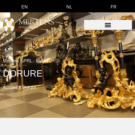
EN
NL
FR
Mertens SPRL - BVBA
DORURE
Accueil
»
Dorure