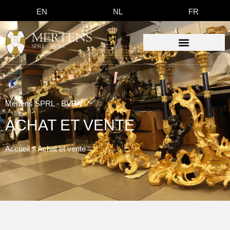
EN
NL
FR
Mertens SPRL - BVBA
ACHAT ET VENTE
Accueil
»
Achat et vente