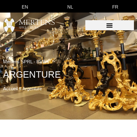
EN
NL
FR
Mertens SPRL - BVBA
ARGENTURE
Accueil
»
Argenture